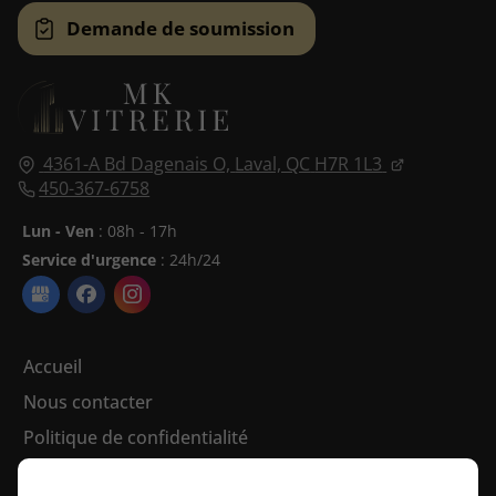
Demande de soumission
4361-A Bd Dagenais O,
Laval, QC
H7R 1L3
450-367-6758
Lun - Ven
: 08h - 17h
Service d'urgence
: 24h/24
Accueil
Nous contacter
Politique de confidentialité
Plan du site