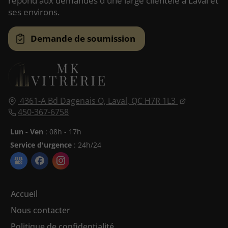
répond aux demandes d'une large clientèle à Laval et
ses environs.
Demande de soumission
4361-A Bd Dagenais O,
Laval, QC
H7R 1L3
450-367-6758
Lun - Ven
: 08h - 17h
Service d'urgence
: 24h/24
Accueil
Nous contacter
Politique de confidentialité