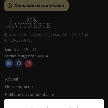
Demande de soumission
4361-A Bd Dagenais O,
Laval, QC
H7R 1L3
450-367-6758
Lun - Ven
: 08h - 17h
Service d'urgence
: 24h/24
Accueil
Nous contacter
Politique de confidentialité
Plan du site