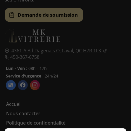
Demande de soumission
4361-A Bd Dagenais O,
Laval, QC
H7R 1L3
450-367-6758
Lun - Ven
: 08h - 17h
Service d'urgence
: 24h/24
Accueil
Nous contacter
Politique de confidentialité